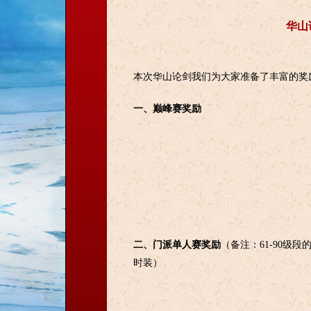
华山
本次华山论剑我们为大家准备了丰富
的
奖
一、巅峰赛奖励
二、
门派
单人赛奖励
（备注：61-90级段
时装）